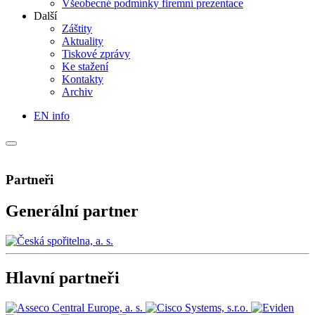
Všeobecné podmínky firemní prezentace
Další
Záštity
Aktuality
Tiskové zprávy
Ke stažení
Kontakty
Archiv
EN info
Partneři
Generální partner
Hlavní partneři