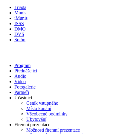
Triada
Munis
iMunis
ISSS
DMO
DVS
Solón
Program
Přednášející
Audio
Video
Fotogalerie
Partneři
Účastníci
Ceník vstupného
Místo konání
Všeobecné podmínky
Ubytování
Firemní prezentace
Možnosti firemní prezentace