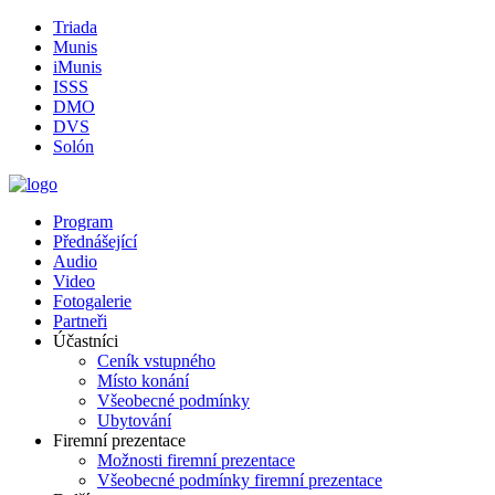
Triada
Munis
iMunis
ISSS
DMO
DVS
Solón
Program
Přednášející
Audio
Video
Fotogalerie
Partneři
Účastníci
Ceník vstupného
Místo konání
Všeobecné podmínky
Ubytování
Firemní prezentace
Možnosti firemní prezentace
Všeobecné podmínky firemní prezentace