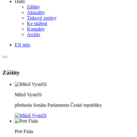
Další
Záštity
Aktuality
Tiskové zprávy
Ke stažení
Kontakty
Archiv
EN info
Záštity
Miloš Vystrčil
předseda Senátu Parlamentu České republiky
Petr Fiala