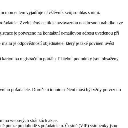
ým momentem vyjadřuje návštěvník svůj souhlas s nimi.
pořadatele. Zveřejněný ceník je nezávaznou neadresnou nabídkou ze
gistrace je potvrzeno na kontaktní e-mailovou adresu uvedenou při
-mailu je odpovědností objednatele, který je také povinen uvést
kartou na registračním portálu. Platební podmínky jsou obsaženy
ního pořadatele. Doručení tohoto sdělení musí být vždy potvrzeno
ným na webových stránkách akce.
žné pouze po dohodě s pořadatelem. Čestné (VIP) vstupenky jsou