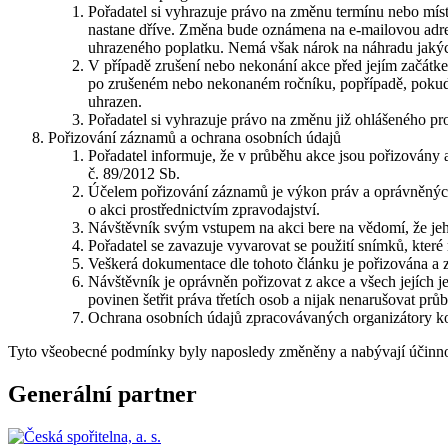
Pořadatel si vyhrazuje právo na změnu termínu nebo mís
nastane dříve. Změna bude oznámena na e-mailovou adresu
uhrazeného poplatku. Nemá však nárok na náhradu jakýchk
V případě zrušení nebo nekonání akce před jejím začátk
po zrušeném nebo nekonaném ročníku, popřípadě, pokud o
uhrazen.
Pořadatel si vyhrazuje právo na změnu již ohlášeného p
Pořizování záznamů a ochrana osobních údajů
Pořadatel informuje, že v průběhu akce jsou pořizovány a
č. 89/2012 Sb.
Účelem pořizování záznamů je výkon práv a oprávněných
o akci prostřednictvím zpravodajství.
Návštěvník svým vstupem na akci bere na vědomí, že jeh
Pořadatel se zavazuje vyvarovat se použití snímků, kte
Veškerá dokumentace dle tohoto článku je pořizována a 
Návštěvník je oprávněn pořizovat z akce a všech jejích j
povinen šetřit práva třetích osob a nijak nenarušovat prů
Ochrana osobních údajů zpracovávaných organizátory ko
Tyto všeobecné podmínky byly naposledy změněny a nabývají účinnos
Generální partner