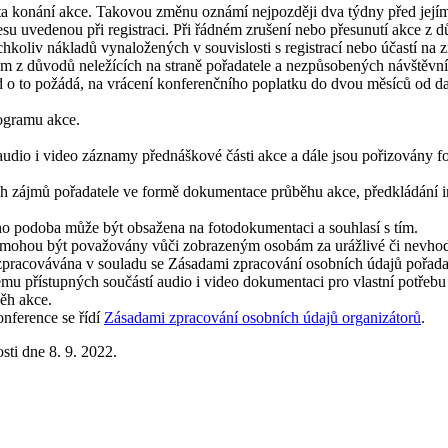
ta konání akce. Takovou změnu oznámí nejpozději dva týdny před její
 uvedenou při registraci. Při řádném zrušení nebo přesunutí akce z dův
oliv nákladů vynaložených v souvislosti s registrací nebo účastí na z
em z důvodů neležících na straně pořadatele a nezpůsobených návštěvn
 to požádá, na vrácení konferenčního poplatku do dvou měsíců od data
rogramu akce.
udio i video záznamy přednáškové části akce a dále jsou pořizovány fot
 zájmů pořadatele ve formě dokumentace průběhu akce, předkládání in
o podoba může být obsažena na fotodokumentaci a souhlasí s tím.
ré mohou být považovány vůči zobrazeným osobám za urážlivé či nevho
zpracovávána v souladu se Zásadami zpracování osobních údajů pořada
emu přístupných součástí audio i video dokumentaci pro vlastní potřebu
běh akce.
nference se řídí
Zásadami zpracování osobních údajů organizátorů
.
ti dne 8. 9. 2022.