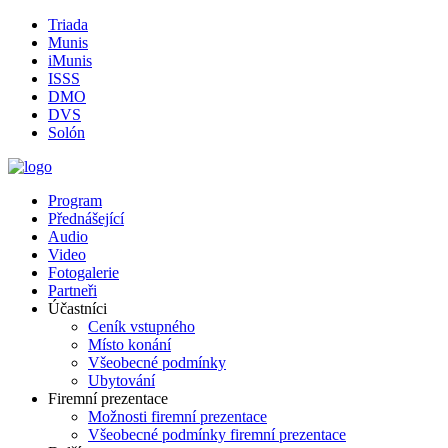
Triada
Munis
iMunis
ISSS
DMO
DVS
Solón
Program
Přednášející
Audio
Video
Fotogalerie
Partneři
Účastníci
Ceník vstupného
Místo konání
Všeobecné podmínky
Ubytování
Firemní prezentace
Možnosti firemní prezentace
Všeobecné podmínky firemní prezentace