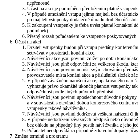
nepřenosné.
Účast na akci je podmíněna předložením platné vstupenky
V případě umožnění vstupu jejímu majiteli bez účastnick
po majiteli vstupenky dodatečně úhradu druhého účastni
K zakoupení vstupenky je třeba uvést platné kontaktní ú
podmínek).
Přesný rozsah pořadatelem ke vstupence poskytovaných sl
Účast na akci
Držiteli vstupenky budou při vstupu předány konferenční m
setrvávat v prostorách konání akce.
Návštěvníci akce jsou povinni zdržet po dobu konání akc
Návštěvníci jsou plně odpovědni za veškerou škodu, kte
Návštěvníci jsou povinni nerušit svým chováním přednáš
provozovatele místa konání akce a příslušníků složek zá
V případě závažného narušení akce, opakovaného naruše
vyhrazuje právo okamžitě ukončit platnost vstupenky t
odpovědnost podle jiných právních předpisů.
Návštěvníci jsou povinni uposlechnout důvodné pokyny p
a v souvislosti s otevírací dobou kongresového centra 
vstupenky takové návštěvníka.
Návštěvníci jsou povinni dodržovat veškerá nařízení či j
V případě nedodržení závazných předpisů nebo důvodných
bez ohledu na případný jiný postih návštěvníka z jeho je
Pořadatel neodpovídá za případné zdravotní dopady účast
Změna termínů a programu