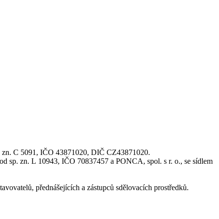
 sp. zn. C 5091, IČO 43871020, DIČ CZ43871020.
 pod sp. zn. L 10943, IČO 70837457 a PONCA, spol. s r. o., se sídlem
avovatelů, přednášejících a zástupců sdělovacích prostředků.