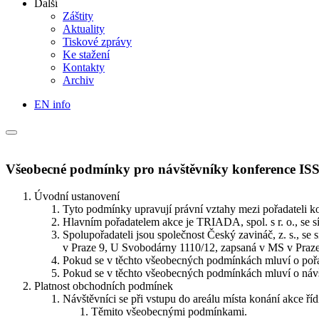
Další
Záštity
Aktuality
Tiskové zprávy
Ke stažení
Kontakty
Archiv
EN info
Všeobecné podmínky pro návštěvníky konference IS
Úvodní ustanovení
Tyto podmínky upravují právní vztahy mezi pořadateli k
Hlavním pořadatelem akce je TRIADA, spol. s r. o., s
Spolupořadateli jsou společnost Český zavináč, z. s., s
v Praze 9, U Svobodárny 1110/12, zapsaná v MS v Pra
Pokud se v těchto všeobecných podmínkách mluví o pořadat
Pokud se v těchto všeobecných podmínkách mluví o návště
Platnost obchodních podmínek
Návštěvníci se při vstupu do areálu místa konání akce říd
Těmito všeobecnými podmínkami.