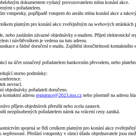
 obdobným dokumentem vydaný provozovatelem místa konání akce.
enými s pořadatelem.
ím vstupenky, popřípadě vstupem do areálu místa konání akce a takov
í ceníkem platným pro konání akce zveřejněným na webových stránkách 
le, nebo zasláním závazné objednávky e-mailem. Přijetí elektronické re
elem i návštěvníkem je vedena na tuto adresu.
nikace a řádné doručení e-mailu. Zajištění doručitelnosti kontaktního e
kcí na účet označený pořadatelem bankovním převodem, nebo platební 
ledující storno podmínky:
konference.
tek nevrací.
ní objednávky pořadateli doručeno.
na kontaktní adresu
registrace@2023.isss.cz
nebo písemně na adresu hlav
právo příjem objednávek přerušit nebo zcela zastavit.
vodů nezpůsobených pořadatelem nárok na vrácení ceny zaniká.
lastnictvím spojená se řídí ceníkem platným pro konání akce zveřejně
u nepřenosné. Předání vstupenky v rámci úřadu objednavatele jsou mo