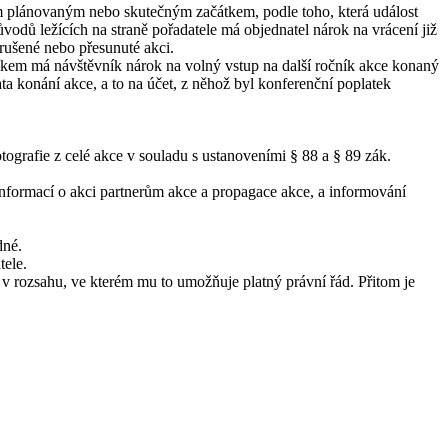
m plánovaným nebo skutečným začátkem, podle toho, která událost
odů ležících na straně pořadatele má objednatel nárok na vrácení již
rušené nebo přesunuté akci.
íkem má návštěvník nárok na volný vstup na další ročník akce konaný
 konání akce, a to na účet, z něhož byl konferenční poplatek
ografie z celé akce v souladu s ustanoveními § 88 a § 89 zák.
formací o akci partnerům akce a propagace akce, a informování
dné.
tele.
 v rozsahu, ve kterém mu to umožňuje platný právní řád. Přitom je