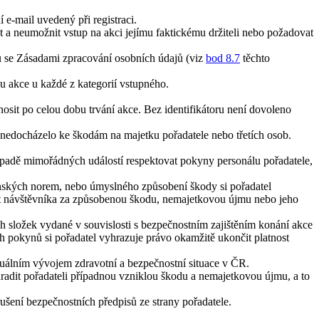
e-mail uvedený při registraci.
 a neumožnit vstup na akci jejímu faktickému držiteli nebo požadovat
du se Zásadami zpracování osobních údajů (viz
bod 8.7
těchto
u akce u každé z kategorií vstupného.
 nosit po celou dobu trvání akce. Bez identifikátoru není dovoleno
m nedocházelo ke škodám na majetku pořadatele nebo třetích osob.
ípadě mimořádných událostí respektovat pokyny personálu pořadatele,
nských norem, nebo úmyslného způsobení škody si pořadatel
st návštěvníka za způsobenou škodu, nemajetkovou újmu nebo jeho
 složek vydané v souvislosti s bezpečnostním zajištěním konání akce
 pokynů si pořadatel vyhrazuje právo okamžitě ukončit platnost
aktuálním vývojem zdravotní a bezpečnostní situace v ČR.
adit pořadateli případnou vzniklou škodu a nemajetkovou újmu, a to
ušení bezpečnostních předpisů ze strany pořadatele.