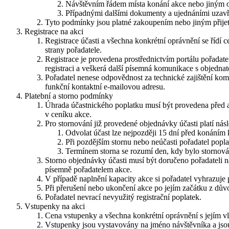
Návštěvním řádem místa konání akce nebo jiným
Případnými dalšími dokumenty a ujednáními uzavř
Tyto podmínky jsou platné zakoupením nebo jiným přijet
Registrace na akci
Registrace účasti a všechna konkrétní oprávnění se říd
strany pořadatele.
Registrace je provedena prostřednictvím portálu pořadate
registraci a veškerá další písemná komunikace s objednat
Pořadatel nenese odpovědnost za technické zajištění komu
funkční kontaktní e-mailovou adresu.
Platební a storno podmínky
Úhrada účastnického poplatku musí být provedena před a
v ceníku akce.
Pro stornování již provedené objednávky účasti platí nás
Odvolat účast lze nejpozději 15 dní před konáním 
Při pozdějším stornu nebo neúčasti pořadatel popla
Termínem storna se rozumí den, kdy bylo stornová
Storno objednávky účasti musí být doručeno pořadateli 
písemně pořadatelem akce.
V případě naplnění kapacity akce si pořadatel vyhrazuje 
Při přerušení nebo ukončení akce po jejím začátku z dů
Pořadatel nevrací nevyužitý registrační poplatek.
Vstupenky na akci
Cena vstupenky a všechna konkrétní oprávnění s jejím v
Vstupenky jsou vystavovány na jméno návštěvníka a jso