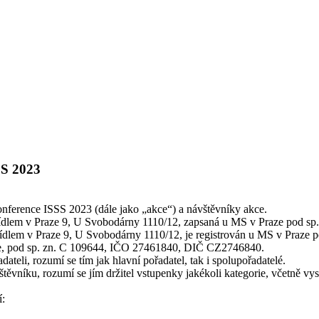
SS 2023
onference ISSS 2023 (dále jako „akce“) a návštěvníky akce.
e sídlem v Praze 9, U Svobodárny 1110/12, zapsaná u MS v Praze pod
e sídlem v Praze 9, U Svobodárny 1110/12, je registrován u MS v Praze
ze, pod sp. zn. C 109644, IČO 27461840, DIČ CZ2746840.
eli, rozumí se tím jak hlavní pořadatel, tak i spolupořadatelé.
vníku, rozumí se jím držitel vstupenky jakékoli kategorie, včetně vyst
í: