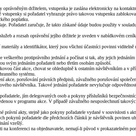
 oprávněným držitelem, vstupenka je zaslána elektronicky na kontaktní 
é vstupenky si pořadatel vyhrazuje právo takovou vstupenku zablokovat
ckého poplatku.
daje. Pořadatel zaručuje, že takto získané údaje budou použity v soula
užeb a rozsah oprávnění jejího držitele je uveden v nabídkovém ceník
ateriály a identifikátor, který jsou všichni účastníci povinni viditelně
e veškerého protiprávního jednání a počínat si tak, aby jejich jednání
rou svým jednáním pořadateli nebo třetím osobám způsobí.
kovou část akce, chovat se ohleduplně k ostatním návštěvníkům a v př
chranného systému.
ní akce, porušování právních předpisů, závažného porušování společe
akového návštěvníka. Takové jednání pořadatele nevylučuje odpovědno
ořadatele, jím delegovaných osob a pokyny příslušníků bezpečnostních
uvedenou v programu akce. V případě závažného neuposlechnutí takových
iné právní akty, stejně jako pokyny pořadatele vydané v souvislosti s 
 pokynů pořadatele dle předchozích článků je návštěvník povinen uhr
dnání vzešlý.
i na konferenci na objednavatele, nemají-li původ v prokazatelném por