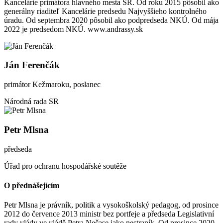
Kancelárie primátora hlavného mesta SR. Od roku 2015 pôsobil ako
generálny riaditeľ Kancelárie predsedu Najvyššieho kontrolného
úradu. Od septembra 2020 pôsobil ako podpredseda NKÚ. Od mája
2022 je predsedom NKÚ. www.andrassy.sk
Ján Ferenčák
primátor Kežmaroku, poslanec
Národná rada SR
Petr Mlsna
předseda
Úřad pro ochranu hospodářské soutěže
O přednášejícím
Petr Mlsna je právník, politik a vysokoškolský pedagog, od prosince
2012 do července 2013 ministr bez portfeje a předseda Legislativní
rady vlády ve vládě Petra Nečase jako nestraník. Od prosince 2020