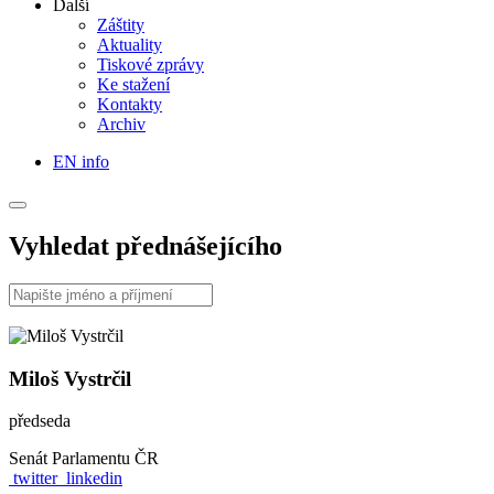
Další
Záštity
Aktuality
Tiskové zprávy
Ke stažení
Kontakty
Archiv
EN info
Vyhledat přednášejícího
Miloš Vystrčil
předseda
Senát Parlamentu ČR
twitter
linkedin