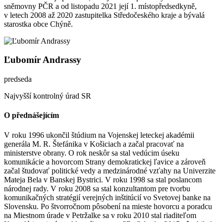
sněmovny PČR a od listopadu 2021 její 1. místopředsedkyně,
v letech 2008 až 2020 zastupitelka Středočeského kraje a bývalá
starostka obce Chýně.
Ľubomír Andrassy
predseda
Najvyšší kontrolný úrad SR
O přednášejícím
V roku 1996 ukončil štúdium na Vojenskej leteckej akadémii
generála M. R. Štefánika v Košiciach a začal pracovať na
ministerstve obrany. O rok neskôr sa stal vedúcim úseku
komunikácie a hovorcom Strany demokratickej ľavice a zároveň
začal študovať politické vedy a medzinárodné vzťahy na Univerzite
Mateja Bela v Banskej Bystrici. V roku 1998 sa stal poslancom
národnej rady. V roku 2008 sa stal konzultantom pre tvorbu
komunikačných stratégií verejných inštitúcií vo Svetovej banke na
Slovensku. Po štvorročnom pôsobení na mieste hovorcu a poradcu
na Miestnom úrade v Petržalke sa v roku 2010 stal riaditeľom