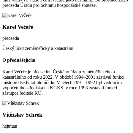
předseda Úřadu pro ochranu hospodářské soutěže.
Karel Večeře
předseda
Český úřad zeměměřický a katastrální
O přednášejícím
Karel Večeře je předsedou Českého úřadu zeměměřického a
katastrálního od roku 2022. V období 1994–2001 zastával funkci
místopředsedy tohoto úřadu. V letech 1991–1992 byl vedoucím
výpočetního střediska na KGKS, v roce 1993 zastával funkci
zástupce ředitele KÚ.
Vítězslav Schrek
hejtman