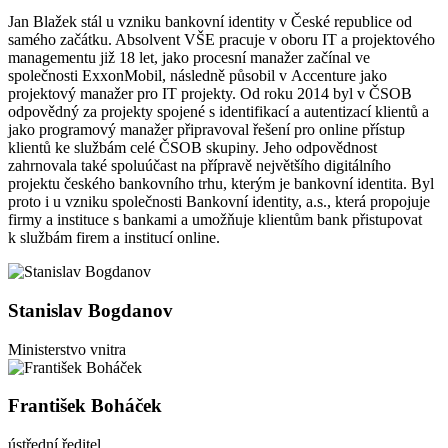
Jan Blažek stál u vzniku bankovní identity v České republice od
samého začátku. Absolvent VŠE pracuje v oboru IT a projektového
managementu již 18 let, jako procesní manažer začínal ve
společnosti ExxonMobil, následně působil v Accenture jako
projektový manažer pro IT projekty. Od roku 2014 byl v ČSOB
odpovědný za projekty spojené s identifikací a autentizací klientů a
jako programový manažer připravoval řešení pro online přístup
klientů ke službám celé ČSOB skupiny. Jeho odpovědnost
zahrnovala také spoluúčast na přípravě největšího digitálního
projektu českého bankovního trhu, kterým je bankovní identita. Byl
proto i u vzniku společnosti Bankovní identity, a.s., která propojuje
firmy a instituce s bankami a umožňuje klientům bank přistupovat
k službám firem a institucí online.
Stanislav Bogdanov
Ministerstvo vnitra
František Boháček
ústřední ředitel