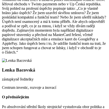
šéfoval obchodu v Twisto payments nebo v Up Česká republika.
Svůj pohled na profesní úspěchy popisuje takto: „Co je vlastně
bráno jako úspěch? Že jsem uzavřel skvělou smlouvu? Že jsem
poskládal kompaktní a funkční team? Nebo že jsem ušetřil náklady?
Úspěch není osamocený a má k tomu příběh. Ale abych odpověděl
a podíval se zpět, co je za mnou, i když se vždy dívám raději
dopředu. Zajímavým momentem byla například digitalizace
papírové stravenky a přechod na MasterCard řešení, včetně
digitalizace akceptačních míst a emulace karet do GooglePay a
ApplePay. Jako úspěch beru i to, že udržíte funkční team na trati, že
jsem schopen fungovat a chovat se lidsky, i když v obchodě to je
o číslech.“
Lenka Bacovská
zástupkyně ředitelky
Centrum investic, rozvoje a inovací
O přednášejícím
Po absolvování střední školy strojnické vystudovala obor politika a